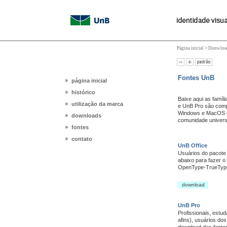
Página inicial
>
Donwloa
Fontes UnB
página inicial
histórico
Baixe aqui as famíli
utilização da marca
e UnB Pro são comp
Windows e MacOS e 
downloads
comunidade universit
fontes
contato
UnB Office
Usuários do pacote 
abaixo para fazer o
OpenType-TrueTyp
download
UnB Pro
Profissionais, estu
afins), usuários do