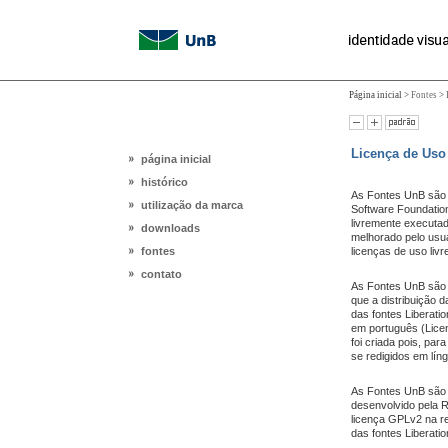
Página inicial >
Fontes
>
Licença de Uso
página inicial
histórico
As Fontes UnB são s
utilização da marca
Software Foundation
livremente executad
downloads
melhorado pelo usuá
fontes
licenças de uso liv
contato
As Fontes UnB são d
que a distribuição d
das fontes Liberatio
em português (Lice
foi criada pois, para
se redigidos em lín
As Fontes UnB são d
desenvolvido pela 
licença GPLv2 na re
das fontes Liberatio