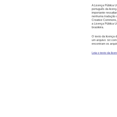
A Licença Pública U
português da licen
importante ressalta
nenhuma tradução d
Creative Commons, 
a Licença Pública U
brasileira.
O texto da licença 
um arquivo .txt co
encontram os arqui
Leia o texto da lice