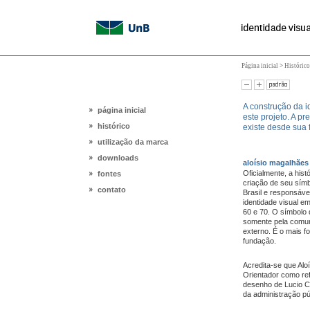
Página inicial
>
Histórico
A construção da i
página inicial
este projeto. A p
histórico
existe desde sua
utilização da marca
downloads
aloísio magalhães
Oficialmente, a his
fontes
criação de seu símb
contato
Brasil e responsáv
identidade visual e
60 e 70. O símbolo
somente pela comun
externo. É o mais f
fundação.
Acredita-se que Aloí
Orientador como ref
desenho de Lucio C
da administração pú