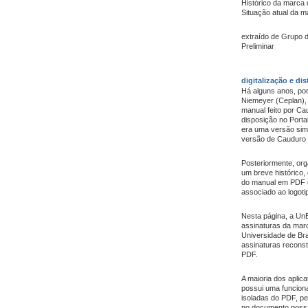
Histórico da marca 
Situação atual da m
extraído de Grupo d
Preliminar
digitalização e dis
Há alguns anos, por
Niemeyer (Ceplan), 
manual feito por Cau
disposição no Port
era uma versão simp
versão de Cauduro 
Posteriormente, or
um breve histórico,
do manual em PDF e
associado ao logoti
Nesta página, a UnB
assinaturas da ma
Universidade de Bras
assinaturas recons
PDF.
A maioria dos aplica
possui uma funciona
isoladas do PDF, pe
no documento possa