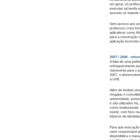
em geral, só profis
executar tal tarefa
assunto os impede d
Sem acesso aos arqu
professor) criou fo
aplicativos como W
para a construção c
aplicação incorret
2007 / 2008 - refo
A falta de uma polít
enfraquecimento da
representa para o pa
2007, o desenvolvim
a UnB.
Além de instituir um
resgatar e consolid
universidade, prese
e são utilizados há
cores institucionais
existe, com foco na
básicos de identida
Para que esta ação
setor responsável p
disponibiliza o man