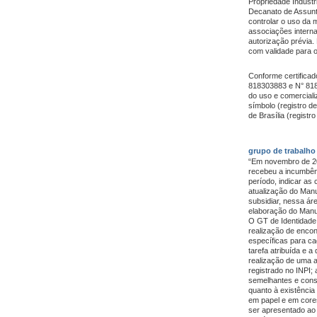
Propriedade Industr
Decanato de Assunt
controlar o uso da 
associações intern
autorização prévia
com validade para o
Conforme certificad
818303883 e N° 818
do uso e comercial
símbolo (registro d
de Brasília (registr
grupo de trabalho 
“Em novembro de 20
recebeu a incumbên
período, indicar as 
atualização do Man
subsidiar, nessa ár
elaboração do Manu
O GT de Identidade 
realização de encon
específicas para c
tarefa atribuída e
realização de uma 
registrado no INPI; 
semelhantes e consu
quanto à existênci
em papel e em cores
ser apresentado ao 