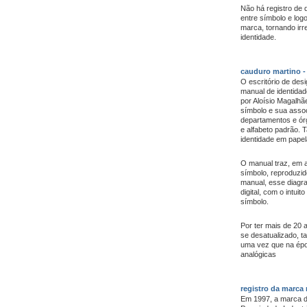
Não há registro de 
entre símbolo e logo
marca, tornando irr
identidade.
cauduro martino -
O escritório de de
manual de identidad
por Aloísio Magalhã
símbolo e sua assoc
departamentos e ór
e alfabeto padrão.
identidade em papela
O manual traz, em 
símbolo, reproduzid
manual, esse diagra
digital, com o intui
símbolo.
Por ter mais de 20
se desatualizado, t
uma vez que na époc
analógicas
registro da marca 
Em 1997, a marca da