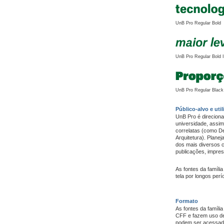
UnB Pro Regular Bold
UnB Pro Regular Bold I
UnB Pro Regular Black
Público-alvo e uti
UnB Pro é direciona
universidade, assi
correlatas (como De
Arquitetura). Planej
dos mais diversos 
publicações, impres
As fontes da família
tela por longos perí
Formato
As fontes da famíl
CFF e fazem uso de
podem ser acessada