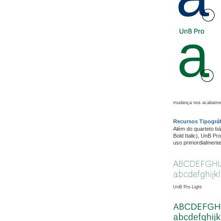
mudança nos acabamen
Recursos Tipográf
Além do quarteto bás
Bold Italic), UnB Pr
uso primordialmente
UnB Pro Light