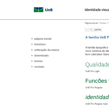
Página inicial >
Fontes
>
A família UnB 
página inicial
histórico
A família tipográfi
utilização da marca
novo sistema de iden
livre Liberation Sans
downloads
fontes
contato
UnB Pro Light
UnB Pro Regular
UnB Pro Regular Italic