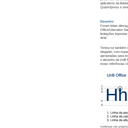
aplicativos da Adobe
QuarkXpress e simi
Desenho
Foram feitas altera
Office/Liberation Sa
limitações impostas
Arial.
Tentou-se também d
elegante, com espa
apropriadas para t
o desenho da UnB P
estas referências c
mudanças nas proporçõ