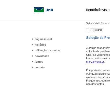
Página inicial >
Fontes
>
Solução de Pr
página inicial
histórico
A equipe responsáve
utilização da marca
solução de problema
UnB. Se você tem alg
downloads
fontes, entre em co
fontes
marca@unb.br
.
contato
É importante que v
eventuais problemas
ajudará a construir
Freqüentes, com re
uso das fontes.